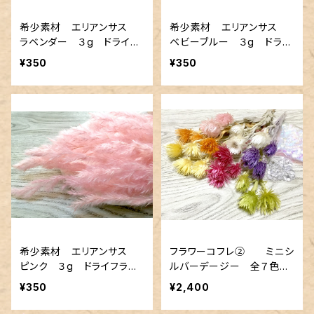
希少素材 エリアンサス
希少素材 エリアンサス
ラベンダー ３g ドライフ
ベビーブルー ３g ドライ
ラワー スワッグ、キャンド
フラワー スワッグ、キャン
¥350
¥350
ル
ドル
希少素材 エリアンサス
フラワーコフレ② ミニシ
ピンク ３g ドライフラワ
ルバーデージー 全７色
ー スワッグ、キャンドル
（ 各３輪 計２１輪 ）
¥350
¥2,400