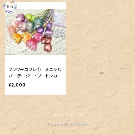
フラワーコフレ① ミニシル
バーデージー・ツートンカラ
ー 全８色
¥2,000
© シェア・パーツ
Powered by