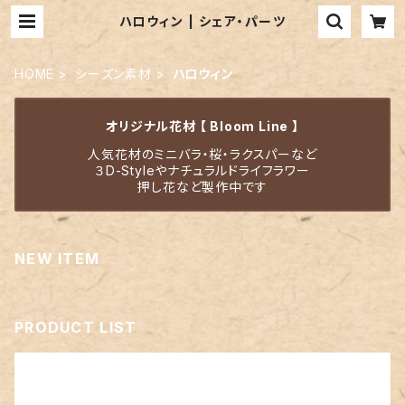
ハロウィン | シェア・パーツ
HOME
シーズン素材
ハロウィン
オリジナル花材 【 Bloom Line 】
人気花材のミニバラ・桜・ラクスパーなど
３D-Styleやナチュラルドライフラワー
押し花など製作中です
NEW ITEM
PRODUCT LIST