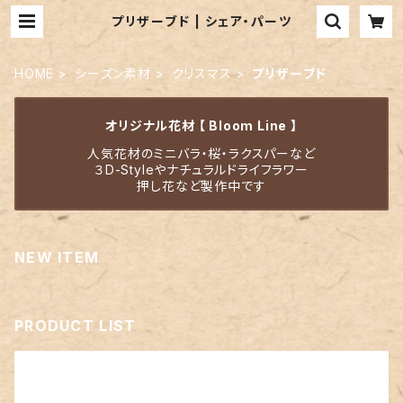
プリザーブド | シェア・パーツ
HOME
シーズン素材
クリスマス
プリザーブド
オリジナル花材 【 Bloom Line 】
人気花材のミニバラ・桜・ラクスパーなど
３D-Styleやナチュラルドライフラワー
押し花など製作中です
NEW ITEM
PRODUCT LIST