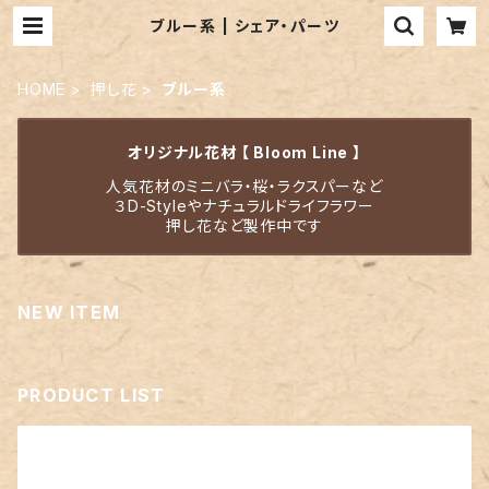
ブルー系 | シェア・パーツ
HOME
押し花
ブルー系
オリジナル花材 【 Bloom Line 】
人気花材のミニバラ・桜・ラクスパーなど
３D-Styleやナチュラルドライフラワー
押し花など製作中です
NEW ITEM
PRODUCT LIST